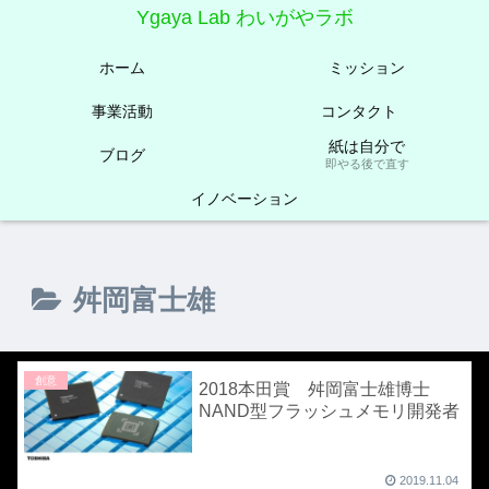
Ygaya Lab わいがやラボ
ホーム
ミッション
事業活動
コンタクト
紙は自分で
ブログ
即やる後で直す
イノベーション
舛岡富士雄
創意
2018本田賞 舛岡富士雄博士
NAND型フラッシュメモリ開発者
2019.11.04