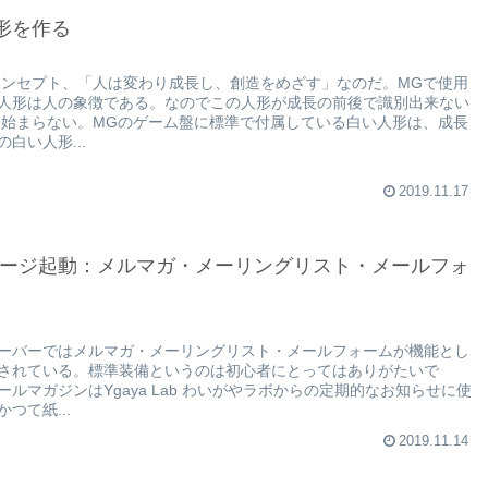
形を作る
コンセプト、「人は変わり成長し、創造をめざす」なのだ。MGで使用
人形は人の象徴である。なのでこの人形が成長の前後で識別出来ない
は始まらない。MGのゲーム盤に標準で付属している白い人形は、成長
白い人形...
2019.11.17
ージ起動：メルマガ・メーリングリスト・メールフォ
ーバーではメルマガ・メーリングリスト・メールフォームが機能とし
されている。標準装備というのは初心者にとってはありがたいで
ールマガジンはYgaya Lab わいがやラボからの定期的なお知らせに使
つて紙...
2019.11.14