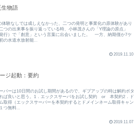
誕生物語
の体験なしでは成しえなかった、二つの発明と事業化の原体験があり
二つの出来事を振り返っている時、小林茂さんの「Y理論の原点」
発行）で「創意」という言葉に出会いました。 一方、納期僅か7ケ
の水道水放射能...
2019.11.10
ージ起動：要約
ーバーは10日間のお試し期間があるので、ギブアップの時は解約ボタ
れば良いと思う。1．エックスサーバをお試し契約 or 本契約2．ド
ム取得（エックスサーバーを本契約するとドメインネーム取得キャン
つ無料...
2019.11.07