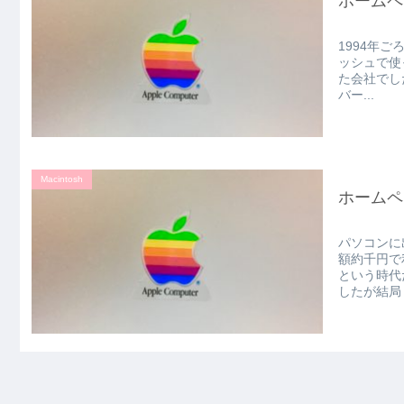
ホームペ
1994年ご
ッシュで使
た会社でし
バー...
Macintosh
ホームペ
パソコンに
額約千円で
という時代
したが結局ド