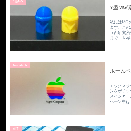
Y型MG
Y型MG
私にはMG
ます。この
（西研究所
月で、世界初
Macintosh
ホームペ
エックスサ
ンをポチす
メインネー
ペーン中は１
創意