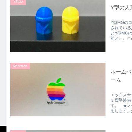
Y型MG
Y型の人
Y型MGの
されている
とY型MG
前とし、この
Macintosh
ホームペ
ーム
エックスサ
て標準装備
す。 ★メ
用します。か