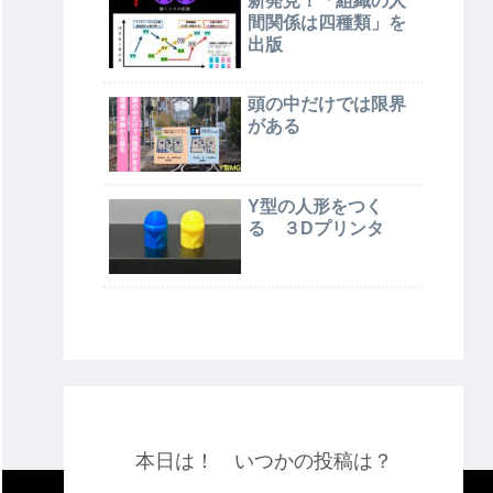
新発見！「組織の人
間関係は四種類」を
出版
頭の中だけでは限界
がある
Y型の人形をつく
る ３Dプリンタ
本日は！ いつかの投稿は？