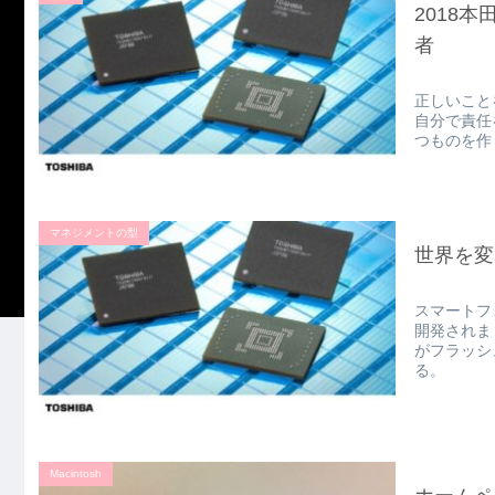
2018
者
正しいこと
自分で責任
つものを作
マネジメントの型
世界を変
スマートフ
開発されま
がフラッシ
る。
Macintosh